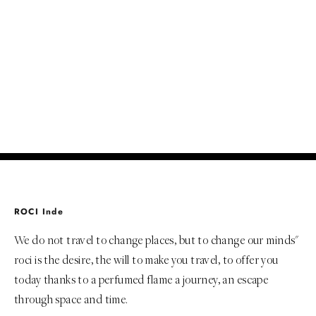
PERSUASION
Prix de vente
Rs. 3,150
(0.0)
ADD TO BAG
ROCI Inde
We do not travel to change places, but to change our minds"
roci is the desire, the will to make you travel, to offer you
today thanks to a perfumed flame a journey, an escape
through space and time.