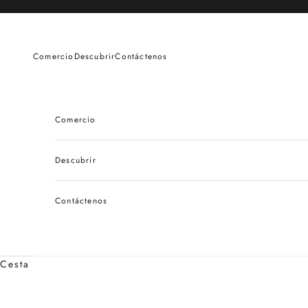
Ir al contenido
Comercio
Descubrir
Contáctenos
Comercio
Descubrir
Contáctenos
Cesta