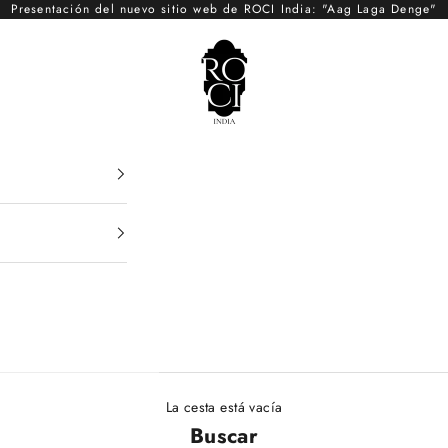
Presentación del nuevo sitio web de ROCI India: "Aag Laga Denge"
ROCI
La cesta está vacía
Buscar